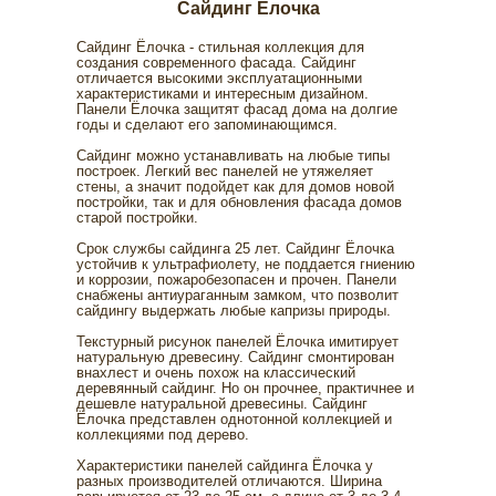
Сайдинг Ёлочка
Сайдинг Ёлочка - стильная коллекция для
создания современного фасада. Сайдинг
отличается высокими эксплуатационными
характеристиками и интересным дизайном.
Политика
конфиденциальности
Панели Ёлочка защитят фасад дома на долгие
Информация для покупателей
годы и сделают его запоминающимся.
© 2007-2026 Фасад Маркет
Сайдинг можно устанавливать на любые типы
Все права защищены.
построек. Легкий вес панелей не утяжеляет
стены, а значит подойдет как для домов новой
постройки, так и для обновления фасада домов
старой постройки.
Внимание! Все цены, указанные на сайте, служат для
ознакомления и рассчитаны как средние цены по
Срок службы сайдинга 25 лет. Сайдинг Ёлочка
регионам, где представлены офисы продаж Фасад
устойчив к ультрафиолету, не поддается гниению
Маркет.
и коррозии, пожаробезопасен и прочен. Панели
Точные цены и окончательная стоимость заказа будет
снабжены антиураганным замком, что позволит
рассчитана менеджером по Вашему городу. Для
сайдингу выдержать любые капризы природы.
получения подробной информации о наличии,
стоимости материалов, характеристиках, пожалуйста,
обращайтесь в
офисы продаж
.
Текстурный рисунок панелей Ёлочка имитирует
натуральную древесину. Сайдинг смонтирован
Сайт fasadmarket.com носит исключительно
внахлест и очень похож на классический
информационный характер и ни при каких условиях
деревянный сайдинг. Но он прочнее, практичнее и
не является публичной офертой, определяемой
положениями ГК РФ.
Подробнее
дешевле натуральной древесины. Сайдинг
Ёлочка представлен однотонной коллекцией и
коллекциями под дерево.
Характеристики панелей сайдинга Ёлочка у
разных производителей отличаются. Ширина