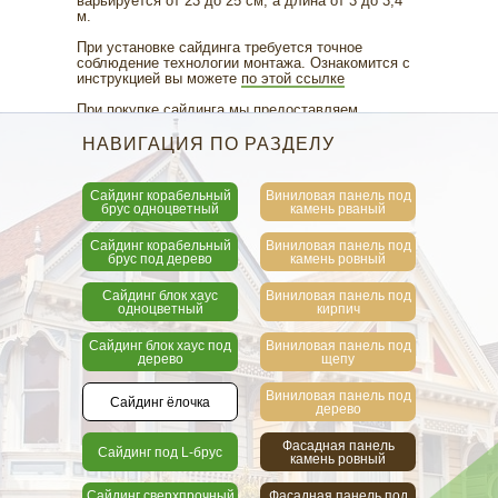
варьируется от 23 до 25 см, а длина от 3 до 3,4
м.
При установке сайдинга требуется точное
соблюдение технологии монтажа. Ознакомится с
инструкцией вы можете
по этой ссылке
При покупке сайдинга мы предоставляем
письменные заводские гарантии.
НАВИГАЦИЯ ПО РАЗДЕЛУ
Сайдинг корабельный
Виниловая панель под
брус одноцветный
камень рваный
Сайдинг корабельный
Виниловая панель под
брус под дерево
камень ровный
Сайдинг блок хаус
Виниловая панель под
одноцветный
кирпич
Сайдинг блок хаус под
Виниловая панель под
дерево
щепу
Виниловая панель под
Сайдинг ёлочка
дерево
Фасадная панель
Сайдинг под L-брус
камень ровный
Сайдинг сверхпрочный
Фасадная панель под