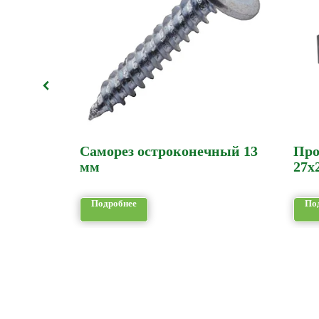
51
Саморез остроконечный 13
Про
мм
27х
Подробнее
По