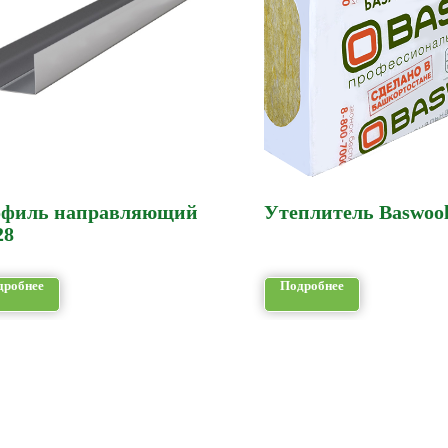
филь направляющий
Утеплитель Baswoo
28
дробнее
Подробнее