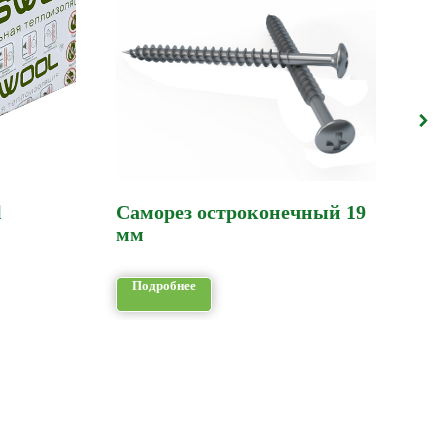
l
Саморез остроконечный 19
Под
мм
Подробнее
По