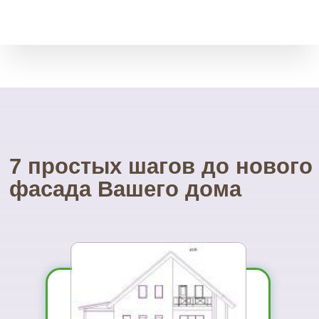
Посетите наш
УНИКАЛЬНЫЙ магазин
фасадных материалов
...и Вам не захочется ехать куда-то ещё
01
Вы увидите
материал на
реальном
объекте
02