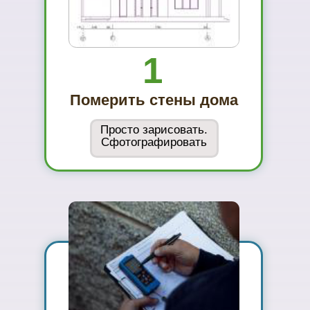
Сможете
оценить в
живую
ассортимент
03
Подберем
цветовое
решение на
компьютере за 2
минуты