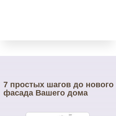
Мы принимает остатки
товара без срока давности.
Через месяц, полгода, даже
через год.
Свой инструмент
У нас есть весь необходимый
инструмент для монтажа.
Собственные строительные
леса.
Посетите наш
УНИКАЛЬНЫЙ магазин
фасадных материалов
...и Вам не захочется ехать куда-то ещё