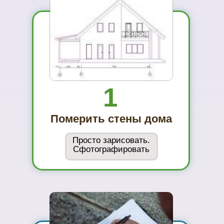
01
Вы увидите
материал на
реальном
объекте
02
Сможете
оценить в
живую
ассортимент