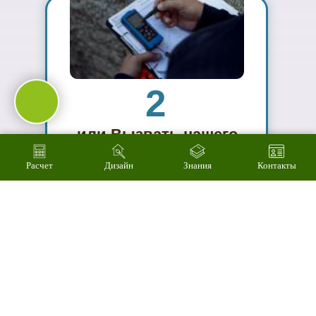
03
Подберем
цветовое
решение на
компьютере за 2
минуты
Расчет
Дизайн
Знания
Контакты
04
Произведем
технический
расчет
стоимости за 3
минуты