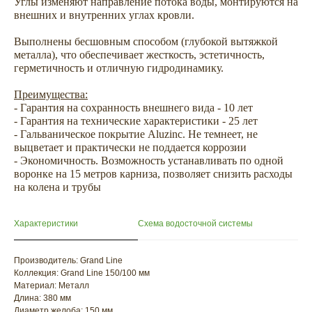
Углы изменяют направление потока воды, монтируются на
внешних и внутренних углах кровли.
Выполнены бесшовным способом (глубокой вытяжкой
металла), что обеспечивает жесткость, эстетичность,
герметичность и отличную гидродинамику.
Преимущества:
- Гарантия на сохранность внешнего вида - 10 лет
- Гарантия на технические характеристики - 25 лет
- Гальваническое покрытие Aluzinc. Не темнеет, не
выцветает и практически не поддается коррозии
ХОТИТЕ
- Экономичность. Возможность устанавливать по одной
ПРИЦЕНИТЬСЯ?
воронке на 15 метров карниза, позволяет снизить расходы
Узнайте примерную
на колена и трубы
стоимость фасада
прямо сейчас
Характеристики
Схема водосточной системы
Производитель: Grand Line
Коллекция: Grand Line 150/100 мм
Материал: Металл
Длина: 380 мм
Диаметр желоба: 150 мм