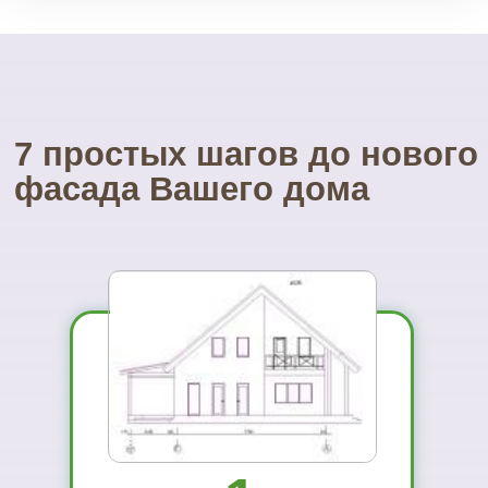
Посетите наш
УНИКАЛЬНЫЙ магазин
фасадных материалов
...и Вам не захочется ехать куда-то ещё
01
Вы увидите
материал на
реальном
объекте