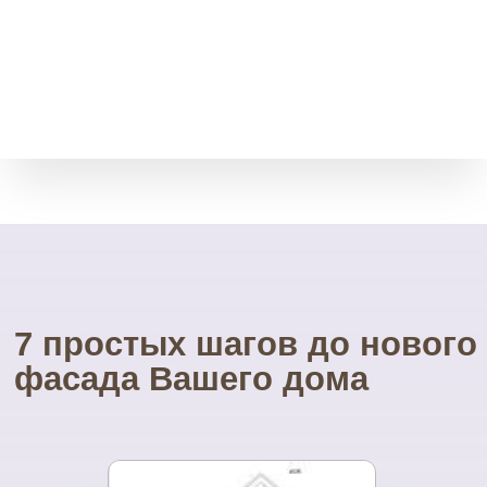
Мы принимает остатки
товара без срока давности.
Через месяц, полгода, даже
через год.
Свой инструмент
У нас есть весь необходимый
инструмент для монтажа.
Собственные строительные
леса.
Посетите наш
УНИКАЛЬНЫЙ магазин
фасадных материалов
...и Вам не захочется ехать куда-то ещё