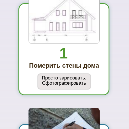
01
Вы увидите
материал на
реальном
объекте
02
Сможете
оценить в
живую
ассортимент