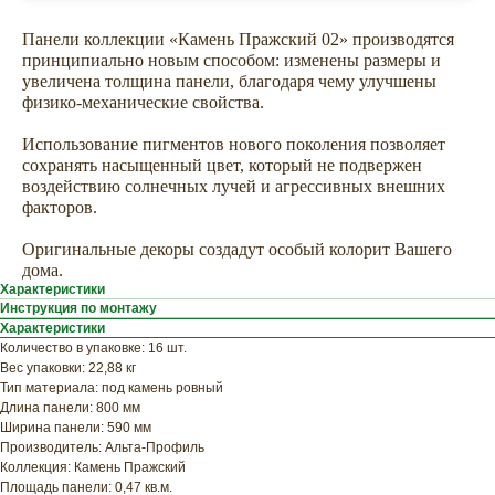
Панели коллекции «Камень Пражский 02» производятся
принципиально новым способом: изменены размеры и
увеличена толщина панели, благодаря чему улучшены
физико-механические свойства.
Использование пигментов нового поколения позволяет
сохранять насыщенный цвет, который не подвержен
воздействию солнечных лучей и агрессивных внешних
факторов.
ХОТИТЕ
Оригинальные декоры создадут особый колорит Вашего
ПРИЦЕНИТЬСЯ?
дома.
Узнайте примерную
Характеристики
Инструкция по монтажу
стоимость фасада
Характеристики
прямо сейчас
Количество в упаковке: 16 шт.
Вес упаковки: 22,88 кг
Тип материала: под камень ровный
Длина панели: 800 мм
Ширина панели: 590 мм
Производитель: Альта-Профиль
Коллекция: Камень Пражский
Площадь панели: 0,47 кв.м.