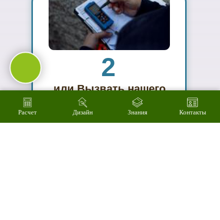
03
Подберем
цветовое
решение на
компьютере за 2
минуты
Расчет
Дизайн
Знания
Контакты
04
Произведем
технический
расчет
стоимости за 3
минуты