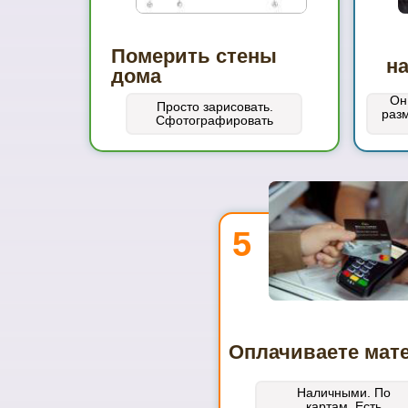
Померить стены
н
дома
Он
Просто зарисовать.
раз
Сфотографировать
5
Оплачиваете мат
Наличными. По
картам. Есть