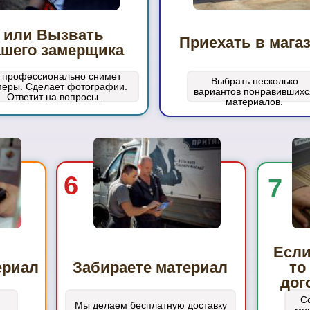
или Вызвать
Приехать в мага
ашего замерщика
 профессионально снимет
Выбрать несколько
меры. Сделает фотографии.
вариантов понравившихс
Ответит на вопросы.
материалов.
6
7
Если
ериал
Забираете материал
то
дог
С
Мы делаем бесплатную доставку