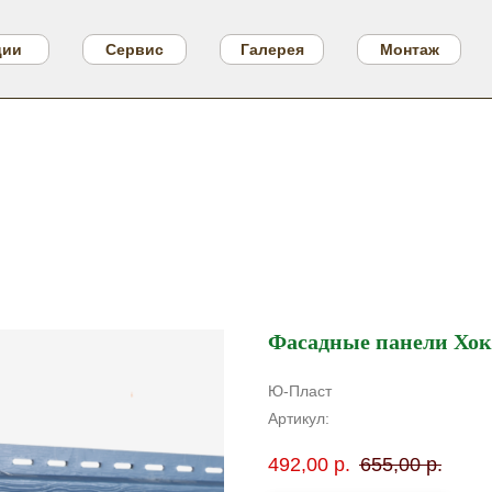
ции
Сервис
Галерея
Монтаж
Фасадные панели Хок
Ю-Пласт
Артикул:
492,00
р.
655,00
р.