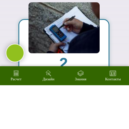
ассортимент
03
Подберем
цветовое
решение на
компьютере за 2
минуты
Расчет
Дизайн
Знания
Контакты
04
Произведем