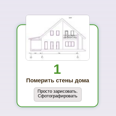
...и Вам не захочется ехать куда-то ещё
01
Вы увидите
материал на
реальном
объекте
02
Сможете
оценить в
живую