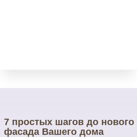
Возврат товара
Мы принимает остатки
товара без срока давности.
Через месяц, полгода, даже
через год.
Свой инструмент
У нас есть весь необходимый
инструмент для монтажа.
Собственные строительные
леса.
Посетите наш
УНИКАЛЬНЫЙ магазин
фасадных материалов