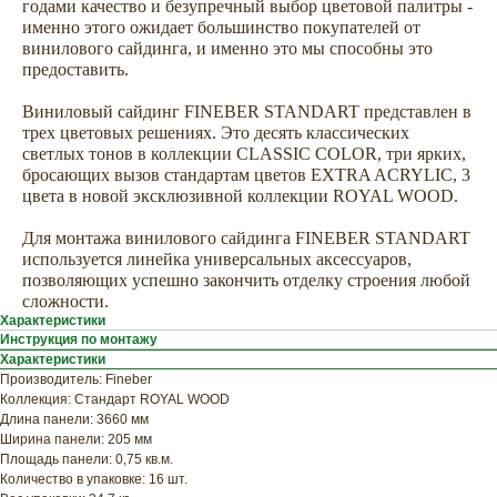
годами качество и безупречный выбор цветовой палитры -
именно этого ожидает большинство покупателей от
винилового сайдинга, и именно это мы способны это
предоставить.
Виниловый сайдинг FINEBER STANDART представлен в
трех цветовых решениях. Это десять классических
светлых тонов в коллекции CLASSIС COLOR, три ярких,
бросающих вызов стандартам цветов EXTRA ACRYLIC, 3
цвета в новой эксклюзивной коллекции ROYAL WOOD.
Для монтажа винилового сайдинга FINEBER STANDART
используется линейка универсальных аксессуаров,
ХОТИТЕ
позволяющих успешно закончить отделку строения любой
ПРИЦЕНИТЬСЯ?
сложности.
Характеристики
Узнайте примерную
Инструкция по монтажу
стоимость фасада
Характеристики
Производитель: Fineber
прямо сейчас
Коллекция: Стандарт ROYAL WOOD
Длина панели: 3660 мм
Ширина панели: 205 мм
Площадь панели: 0,75 кв.м.
Количество в упаковке: 16 шт.