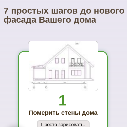
01
Вы увидите
материал на
реальном
объекте
02
Сможете
оценить в
живую
ассортимент