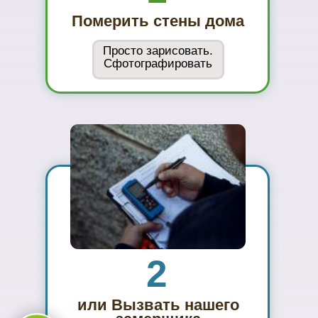
материал на
реальном
объекте
02
Сможете
оценить в
живую
ассортимент
03
Подберем