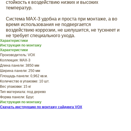
стойкость к воздействию низких и высоких
температур.
Система MAX-3 удобна и проста при монтаже, а во
время использования не подвергается
воздействию коррозии, не шелушится, не тускнеет и
не требует специального ухода.
ХОТИТЕ
Характеристики
Инструкция по монтажу
ПРИЦЕНИТЬСЯ?
Характеристики
Узнайте примерную
Производитель: VOX
Коллекция: MAX-3
стоимость фасада
Длина панели: 3850 мм
прямо сейчас
Ширина панели: 250 мм
Площадь панели: 0,962 кв.м.
Количество в упаковке: 10 шт.
Вес упаковки: 15 кг
Тип материала: под дерево
Форма панели: Брус
Инструкция по монтажу
Скачать инструкцию по монтажу сайдинга VOX