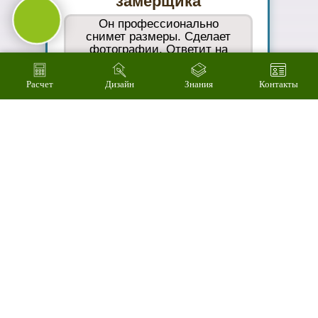
цветовое
решение на
компьютере за 2
минуты
Расчет
Дизайн
Знания
Контакты
04
Произведем
технический
расчет
стоимости за 3
минуты
05