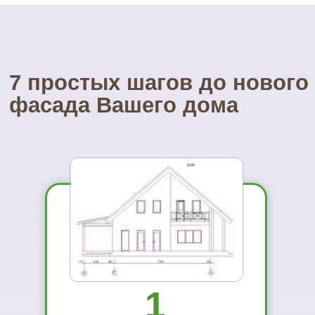
У нас есть весь необходимый
инструмент для монтажа.
Собственные строительные
леса.
Посетите наш
УНИКАЛЬНЫЙ магазин
фасадных материалов
...и Вам не захочется ехать куда-то ещё
01
Вы увидите