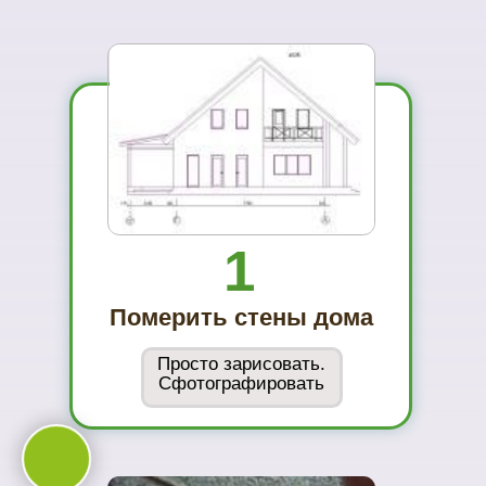
Вы увидите
материал на
реальном
объекте
02
Сможете
оценить в
живую
ассортимент