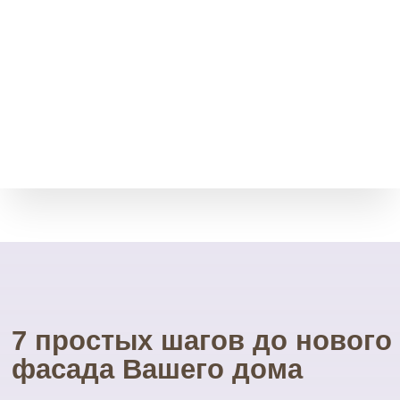
Свой инструмент
У нас есть весь необходимый
инструмент для монтажа.
Собственные строительные
леса.
Посетите наш
УНИКАЛЬНЫЙ магазин
фасадных материалов
...и Вам не захочется ехать куда-то ещё
01