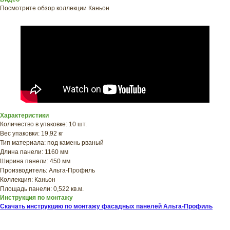
Посмотрите обзор коллекции Каньон
ХОТИТЕ
ПРИЦЕНИТЬСЯ?
Узнайте примерную
Характеристики
стоимость фасада
Количество в упаковке: 10 шт.
прямо сейчас
Вес упаковки: 19,92 кг
Тип материала: под камень рваный
Длина панели: 1160 мм
Ширина панели: 450 мм
Производитель: Альта-Профиль
Коллекция: Каньон
Площадь панели: 0,522 кв.м.
Инструкция по монтажу
Скачать инструкцию по монтажу фасадных панелей Альта-Профиль