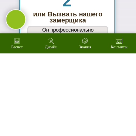
Подберем
цветовое
решение на
компьютере за 2
минуты
Расчет
Дизайн
Знания
Контакты
04
Произведем
технический
расчет
стоимости за 3
минуты