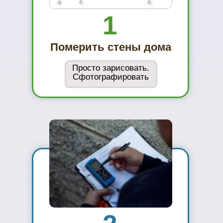
Вы увидите
материал на
реальном
объекте
02
Сможете
оценить в
живую
ассортимент
03