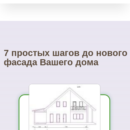
Свой инструмент
У нас есть весь необходимый
инструмент для монтажа.
Собственные строительные
леса.
Посетите наш
УНИКАЛЬНЫЙ магазин
фасадных материалов
...и Вам не захочется ехать куда-то ещё
01