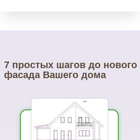
Возврат товара
Мы принимает остатки
товара без срока давности.
Через месяц, полгода, даже
через год.
Свой инструмент
У нас есть весь необходимый
инструмент для монтажа.
Собственные строительные
леса.
Посетите наш
УНИКАЛЬНЫЙ магазин
фасадных материалов