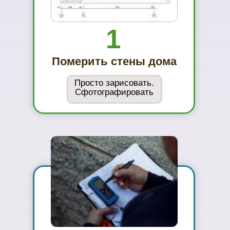
...и Вам не захочется ехать куда-то ещё
01
Вы увидите
материал на
реальном
объекте
02
Сможете
оценить в
живую