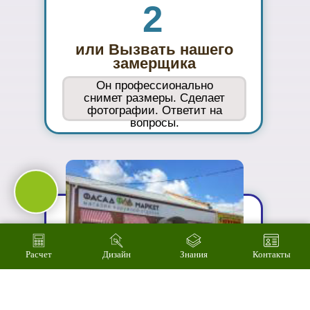
ассортимент
03
Подберем
цветовое
решение на
компьютере за 2
минуты
Расчет
Дизайн
Знания
Контакты
04
Произведем
технический