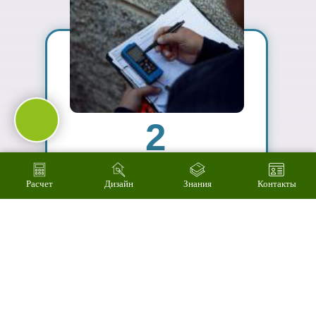
03
Подберем
цветовое
решение на
компьютере за 2
минуты
Расчет
Дизайн
Знания
Контакты
04
Произведем
технический