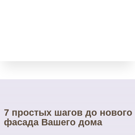
Возврат товара
Мы принимает остатки
товара без срока давности.
Через месяц, полгода, даже
через год.
Свой инструмент
У нас есть весь необходимый
инструмент для монтажа.
Собственные строительные
леса.
Посетите наш
УНИКАЛЬНЫЙ магазин
фасадных материалов
...и Вам не захочется ехать куда-то ещё