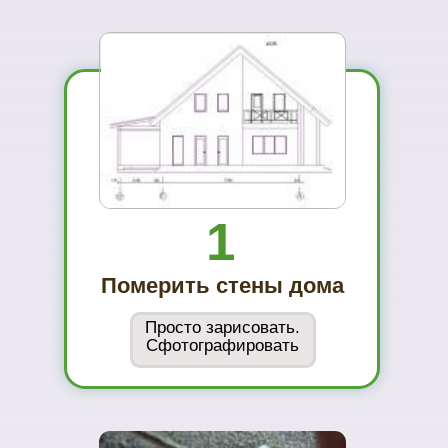
01
Вы увидите
материал на
реальном
объекте
02
Сможете
оценить в
живую
ассортимент