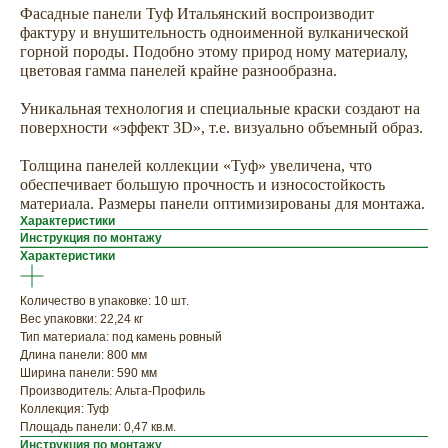
Фасадные панели Туф Итальянский воспроизводит
фактуру и внушительность одноименной вулканической
горной породы. Подобно этому природ ному материалу,
цветовая гамма панелей крайне разнообразна.
Уникальная технология и специальные краски создают на
поверхности «эффект 3D», т.е. визуально объемный образ.
Толщина панелей коллекции «Туф» увеличена, что
обеспечивает большую прочность и износостойкость
материала. Размеры панели оптимизированы для монтажа.
Характеристики
ХОТИТЕ
Инструкция по монтажу
Характеристики
ПРИЦЕНИТЬСЯ?
Узнайте примерную
Количество в упаковке: 10 шт.
стоимость фасада
Вес упаковки: 22,24 кг
прямо сейчас
Тип материала: под камень ровный
Длина панели: 800 мм
Ширина панели: 590 мм
Производитель: Альта-Профиль
Коллекция: Туф
Площадь панели: 0,47 кв.м.
Инструкция по монтажу