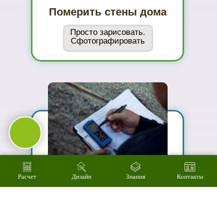
02
Сможете
оценить в
живую
ассортимент
03
Подберем
цветовое
решение на
компьютере за 2
минуты
Расчет
Дизайн
Знания
Контакты