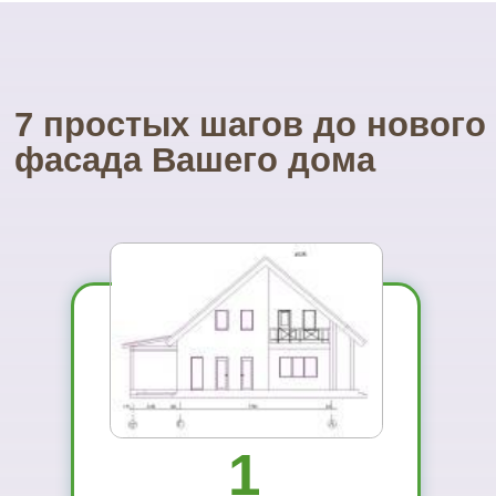
Посетите наш
УНИКАЛЬНЫЙ магазин
фасадных материалов
...и Вам не захочется ехать куда-то ещё
01
Вы увидите
материал на
реальном
объекте