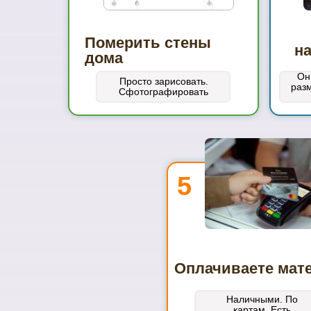
Померить стены
н
дома
Он
Просто зарисовать.
раз
Сфотографировать
5
Оплачиваете мат
Наличными. По
картам. Есть