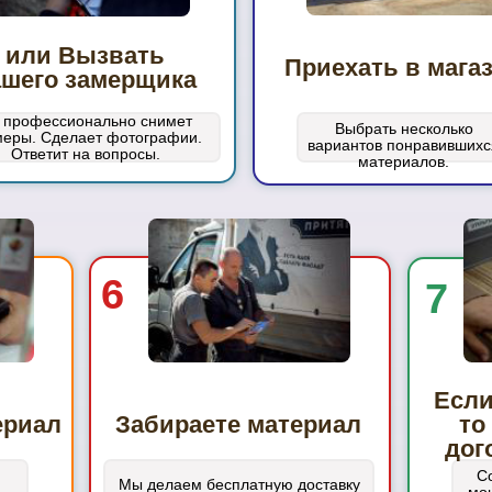
или Вызвать
Приехать в мага
ашего замерщика
 профессионально снимет
Выбрать несколько
меры. Сделает фотографии.
вариантов понравившихс
Ответит на вопросы.
материалов.
6
7
Если
ериал
Забираете материал
то
дог
С
Мы делаем бесплатную доставку