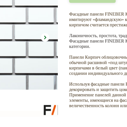
Фасадные панели FINEBER К
имитируют «фламандскую» к
кирпичом считается престижн
Лаконичность, простота, тр
Фасадные панели FINEBER К
категории.
Панели Кирпич облицовочный
обычной расшивой «под шту
кирпичами в белый цвет (пан
создании индивидуального д
Используя фасадные панел
декорировать и защитить цок
Применение панелей данной 
элементы, имеющиеся на фаса
величественность колонн или