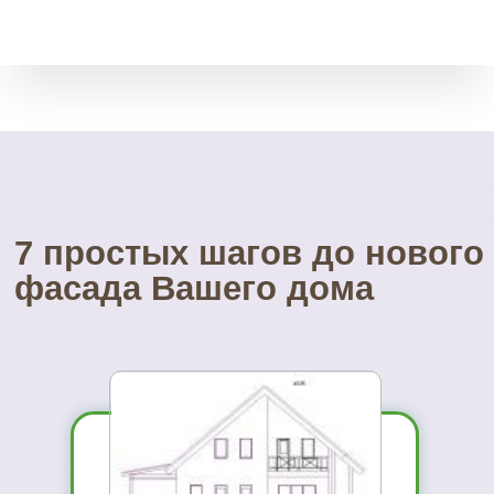
леса.
Посетите наш
УНИКАЛЬНЫЙ магазин
фасадных материалов
...и Вам не захочется ехать куда-то ещё
01
Вы увидите
материал на
реальном
объекте