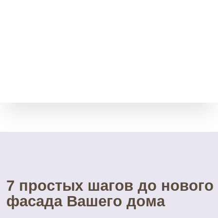
Свой инструмент
У нас есть весь необходимый
инструмент для монтажа.
Собственные строительные
леса.
Посетите наш
УНИКАЛЬНЫЙ магазин
фасадных материалов
...и Вам не захочется ехать куда-то ещё
01