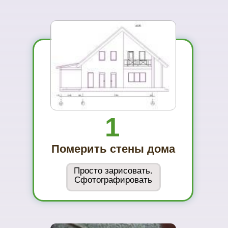
Вы увидите
материал на
реальном
объекте
02
Сможете
оценить в
живую
ассортимент