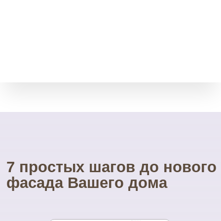
Свой инструмент
У нас есть весь необходимый
инструмент для монтажа.
Собственные строительные
леса.
Посетите наш
УНИКАЛЬНЫЙ магазин
фасадных материалов
...и Вам не захочется ехать куда-то ещё
01