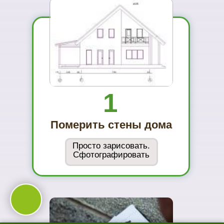
Вы увидите
материал на
реальном
объекте
02
Сможете
оценить в
живую
ассортимент
03