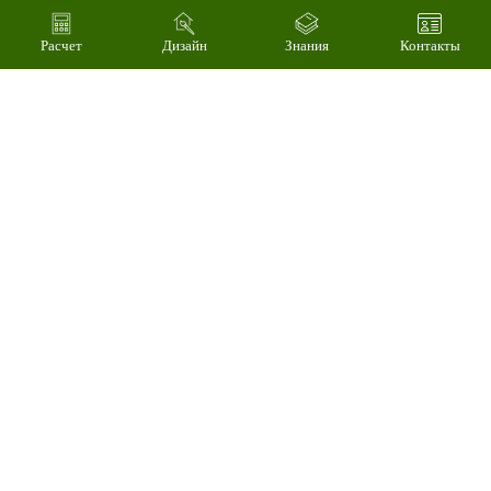
Подберем
цветовое
Расчет
Дизайн
Знания
Контакты
решение на
компьютере за 2
минуты
04
Произведем
технический
расчет
стоимости за 3
минуты