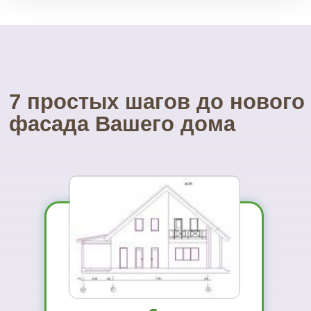
Посетите наш
УНИКАЛЬНЫЙ магазин
фасадных материалов
...и Вам не захочется ехать куда-то ещё
01
Вы увидите
материал на
реальном
объекте