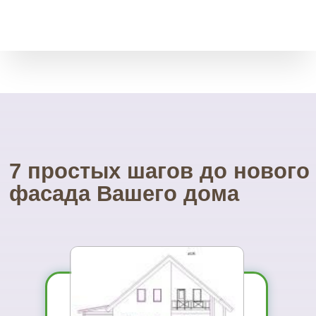
леса.
Посетите наш
УНИКАЛЬНЫЙ магазин
фасадных материалов
...и Вам не захочется ехать куда-то ещё
01
Вы увидите
материал на
реальном
объекте