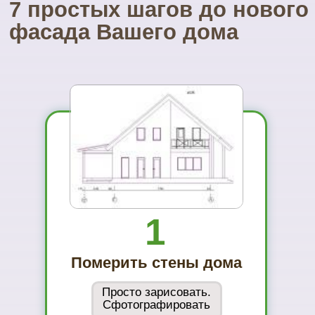
Посетите наш
УНИКАЛЬНЫЙ магазин
фасадных материалов
...и Вам не захочется ехать куда-то ещё
01
Вы увидите
материал на
реальном
объекте