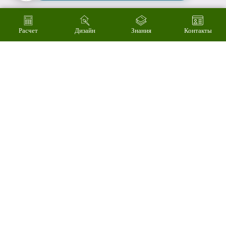
Расчет
Дизайн
Знания
Контакты
04
Произведем
технический
расчет
стоимости за 3
минуты
05
Продемонстрируем
технологию
монтажа и
крепления