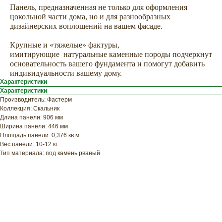
Панель, предназначенная не только для оформления
цокольной части дома, но и для разнообразных
дизайнерских воплощений на вашем фасаде.
Крупные и «тяжелые» фактуры,
ХОТИТЕ
имитирующие натуральные каменные породы подчеркнут
ПРИЦЕНИТЬСЯ?
основательность вашего фундамента и помогут добавить
Узнайте примерную
индивидуальности вашему дому.
Характеристики
стоимость фасада
Характеристики
прямо сейчас
Производитель: Фастерм
Коллекция: Скальник
Длина панели: 906 мм
Ширина панели: 446 мм
Площадь панели: 0,376 кв.м.
Вес панели: 10-12 кг
Тип материала: под камень рваный