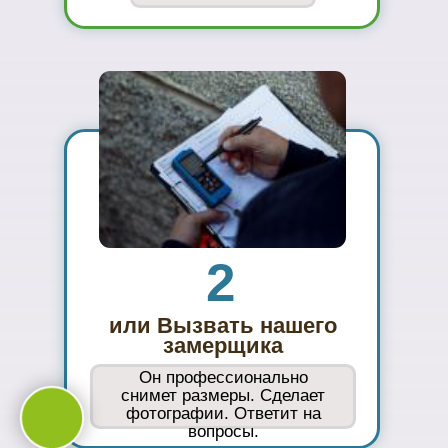
02
Сможете
оценить в
живую
ассортимент
03
Подберем
цветовое
решение на
компьютере за 2
минуты