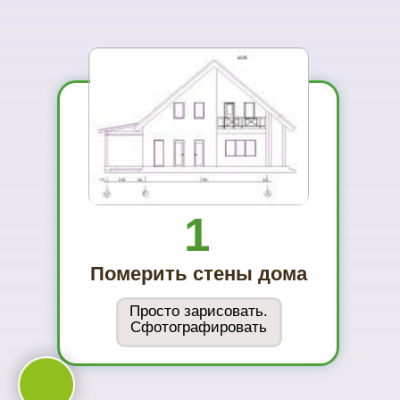
01
Вы увидите
материал на
реальном
объекте
02
Сможете
оценить в
живую
ассортимент