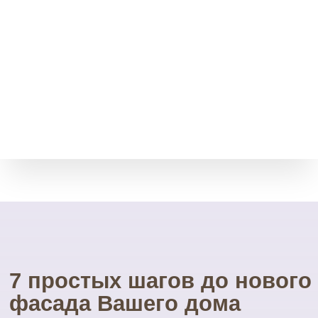
Свой инструмент
У нас есть весь необходимый
инструмент для монтажа.
Собственные строительные
леса.
Посетите наш
УНИКАЛЬНЫЙ магазин
фасадных материалов
...и Вам не захочется ехать куда-то ещё