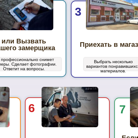
3
или Вызвать
Приехать в мага
ашего замерщика
 профессионально снимет
Выбрать несколько
меры. Сделает фотографии.
вариантов понравившихс
Ответит на вопросы.
материалов.
6
7
Если