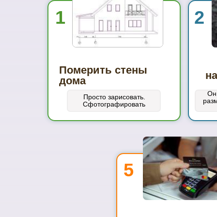
1
2
Померить стены
н
дома
Он
Просто зарисовать.
раз
Сфотографировать
5