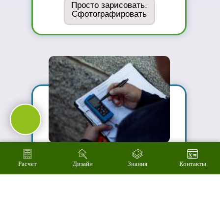
02
Сможете
оценить в
живую
ассортимент
03
Подберем
цветовое
решение на
компьютере за 2
минуты
Расчет
Дизайн
Знания
Контакты