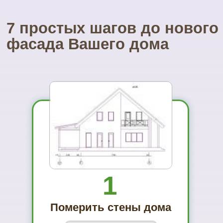
Посетите наш
УНИКАЛЬНЫЙ магазин
фасадных материалов
...и Вам не захочется ехать куда-то ещё
01
Вы увидите
материал на
реальном
объекте