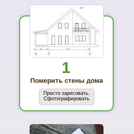
01
Вы увидите
материал на
реальном
объекте
02
Сможете
оценить в
живую
ассортимент