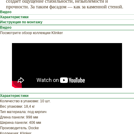
создает ощущение стабильности, незыблемости и
прочности. За таким фасадом — как за каменной стеной.
Видео
Характеристики
Инструкция по монтажу
Видео
Посмотрите обзор коллекции Klinker
ХОТИТЕ
ПРИЦЕНИТЬСЯ?
Узнайте примерную
стоимость фасада
Характеристики
прямо сейчас
Количество в упаковке: 10 шт.
Вес упаковки: 18,4 кг
Тип материала: под кирпич
Длина панели: 998 мм
Ширина панели: 406 мм
Производитель: Docke
Коллекция: Klinker