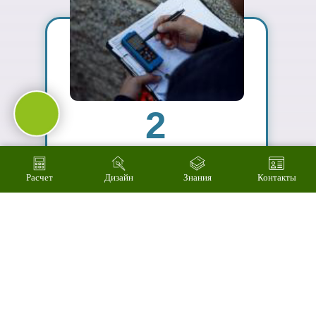
03
Подберем
цветовое
решение на
компьютере за 2
минуты
Расчет
Дизайн
Знания
Контакты
04
Произведем
технический
расчет