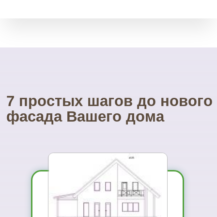
УНИКАЛЬНЫЙ магазин
фасадных материалов
...и Вам не захочется ехать куда-то ещё
01
Вы увидите
материал на
реальном
объекте
02