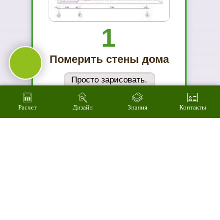
Сможете
оценить в
живую
ассортимент
03
Расчет
Дизайн
Знания
Контакты
Подберем
цветовое
решение на
компьютере за 2
минуты