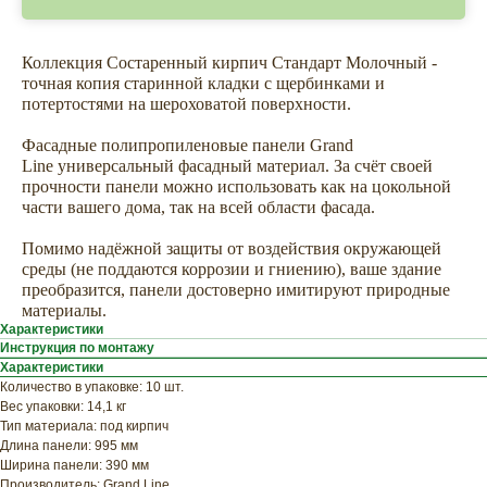
Коллекция Состаренный кирпич Стандарт Молочный -
точная копия старинной кладки с щербинками и
потертостями на шероховатой поверхности.
Фасадные полипропиленовые панели Grand
Line универсальный фасадный материал. За счёт своей
прочности панели можно использовать как на цокольной
части вашего дома, так на всей области фасада.
Помимо надёжной защиты от воздействия окружающей
ХОТИТЕ
среды (не поддаются коррозии и гниению), ваше здание
ПРИЦЕНИТЬСЯ?
преобразится, панели достоверно имитируют природные
материалы.
Узнайте примерную
Характеристики
стоимость фасада
Инструкция по монтажу
Характеристики
прямо сейчас
Количество в упаковке: 10 шт.
Вес упаковки: 14,1 кг
Тип материала: под кирпич
Длина панели: 995 мм
Ширина панели: 390 мм
Производитель: Grand Line