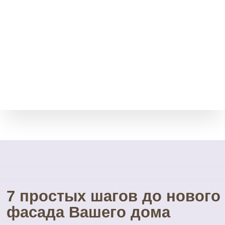
Возврат товара
Мы принимает остатки
товара без срока давности.
Через месяц, полгода, даже
через год.
Свой инструмент
У нас есть весь необходимый
инструмент для монтажа.
Собственные строительные
леса.
Посетите наш
УНИКАЛЬНЫЙ магазин
фасадных материалов