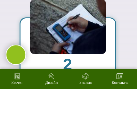
ассортимент
03
Подберем
цветовое
решение на
компьютере за 2
минуты
Расчет
Дизайн
Знания
Контакты
04
Произведем
технический