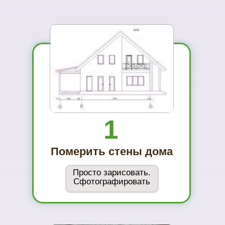
...и Вам не захочется ехать куда-то ещё
01
Вы увидите
материал на
реальном
объекте
02
Сможете
оценить в
живую