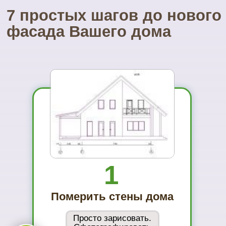
01
Вы увидите
материал на
реальном
объекте
02
Сможете
оценить в
живую
ассортимент