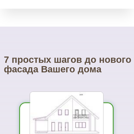
Свой инструмент
У нас есть весь необходимый
инструмент для монтажа.
Собственные строительные
леса.
Посетите наш
УНИКАЛЬНЫЙ магазин
фасадных материалов
...и Вам не захочется ехать куда-то ещё
01