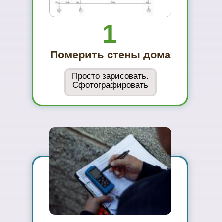
Вы увидите
материал на
реальном
объекте
02
Сможете
оценить в
живую
ассортимент