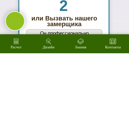
03
Подберем
цветовое
решение на
компьютере за 2
минуты
Расчет
Дизайн
Знания
Контакты
04
Произведем
технический
расчет
стоимости за 3
минуты