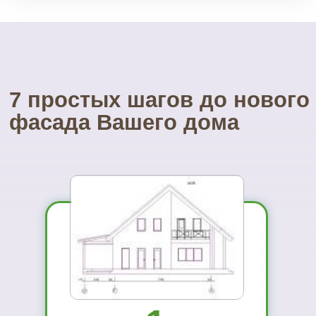
Посетите наш
УНИКАЛЬНЫЙ магазин
фасадных материалов
...и Вам не захочется ехать куда-то ещё
01
Вы увидите
материал на
реальном
объекте