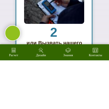
03
Подберем
цветовое
решение на
компьютере за 2
минуты
Расчет
Дизайн
Знания
Контакты
04
Произведем
технический
расчет
стоимости за 3
минуты