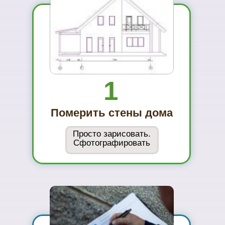
01
Вы увидите
материал на
реальном
объекте
02
Сможете
оценить в
живую
ассортимент