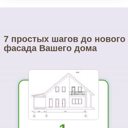
У нас есть весь необходимый
инструмент для монтажа.
Собственные строительные
леса.
Посетите наш
УНИКАЛЬНЫЙ магазин
фасадных материалов
...и Вам не захочется ехать куда-то ещё
01