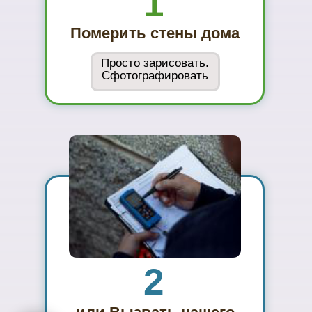
Вы увидите
материал на
реальном
объекте
02
Сможете
оценить в
живую
ассортимент
03