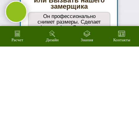
Подберем
цветовое
решение на
компьютере за 2
минуты
Расчет
Дизайн
Знания
Контакты
04
Произведем
технический
расчет
стоимости за 3
минуты
05