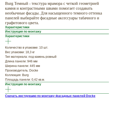
Burg Темный - текстура мрамора с четкой геометрией
камня и контрастными швами помогает создавать
необычные фасады. Для насыщенного темного оттенка
панелей выбирайте фасадные аксессуары табачного и
графитового цвета.
Характеристики
Инструкция по монтажу
ХОТИТЕ
Характеристики
ПРИЦЕНИТЬСЯ?
Количество в упаковке: 10 шт.
Узнайте примерную
Вес упаковки: 18,3 кг
стоимость фасада
Тип материала: под камень ровный
Длина панели: 946 мм
прямо сейчас
Ширина панели: 445 мм
Производитель: Docke
Коллекция: Burg
Площадь панели: 0,42 кв.м.
Инструкция по монтажу
Скачать инструкцию по монтажу фасадных панелей Docke