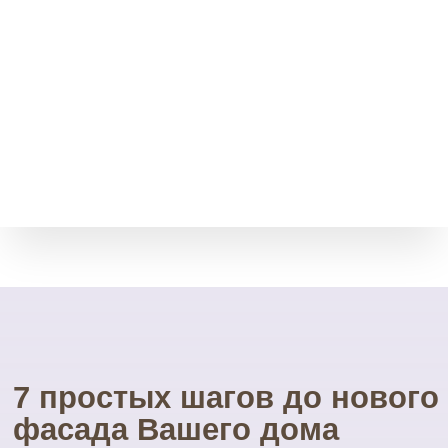
Возврат товара
Мы принимает остатки
товара без срока давности.
Через месяц, полгода, даже
через год.
Свой инструмент
У нас есть весь необходимый
инструмент для монтажа.
Собственные строительные
леса.
Посетите наш
УНИКАЛЬНЫЙ магазин
фасадных материалов