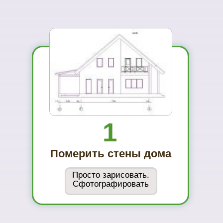
...и Вам не захочется ехать куда-то ещё
01
Вы увидите
материал на
реальном
объекте
02
Сможете
оценить в
живую