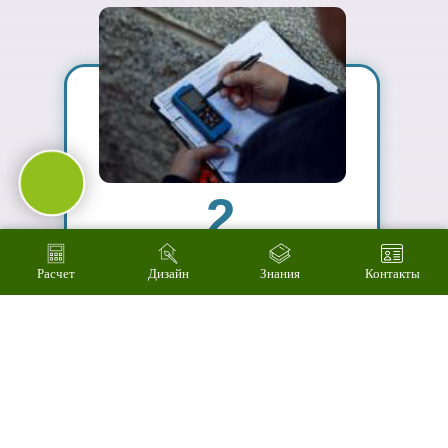
ассортимент
03
Подберем
цветовое
решение на
компьютере за 2
минуты
Расчет
Дизайн
Знания
Контакты
04
Произведем