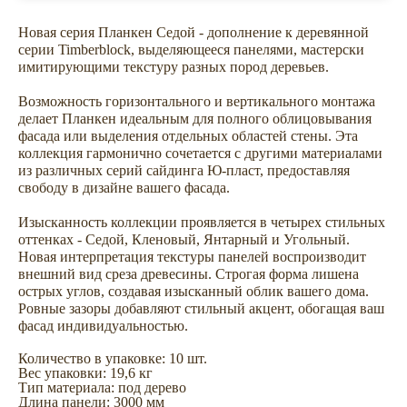
Новая серия Планкен Седой - дополнение к деревянной
серии Timberblock, выделяющееся панелями, мастерски
имитирующими текстуру разных пород деревьев.
Возможность горизонтального и вертикального монтажа
делает Планкен идеальным для полного облицовывания
фасада или выделения отдельных областей стены. Эта
коллекция гармонично сочетается с другими материалами
из различных серий сайдинга Ю-пласт, предоставляя
свободу в дизайне вашего фасада.
ХОТИТЕ
Изысканность коллекции проявляется в четырех стильных
оттенках - Седой, Кленовый, Янтарный и Угольный.
ПРИЦЕНИТЬСЯ?
Новая интерпретация текстуры панелей воспроизводит
Узнайте примерную
внешний вид среза древесины. Строгая форма лишена
стоимость фасада
острых углов, создавая изысканный облик вашего дома.
Ровные зазоры добавляют стильный акцент, обогащая ваш
прямо сейчас
фасад индивидуальностью.
Количество в упаковке: 10 шт.
Вес упаковки: 19,6 кг
Тип материала: под дерево
Длина панели: 3000 мм