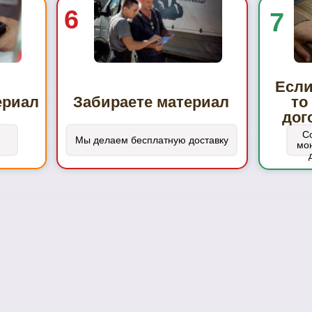
6
7
Если
ериал
Забираете материал
то
дог
С
Мы делаем бесплатную доставку
мон