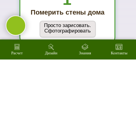
ассортимент
03
Расчет
Дизайн
Знания
Контакты
Подберем
цветовое
решение на
компьютере за 2
минуты
04
Произведем