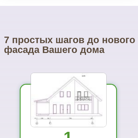
...и Вам не захочется ехать куда-то ещё
01
Вы увидите
материал на
реальном
объекте
02
Сможете
оценить в
живую