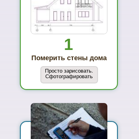
01
Вы увидите
материал на
реальном
объекте
02
Сможете
оценить в
живую
ассортимент