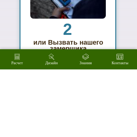
03
Подберем
цветовое
решение на
компьютере за 2
минуты
Расчет
Дизайн
Знания
Контакты
04
Произведем
технический
расчет
стоимости за 3
минуты