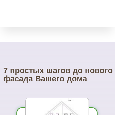
товара без срока давности.
Через месяц, полгода, даже
через год.
Свой инструмент
У нас есть весь необходимый
инструмент для монтажа.
Собственные строительные
леса.
Посетите наш
УНИКАЛЬНЫЙ магазин
фасадных материалов
...и Вам не захочется ехать куда-то ещё