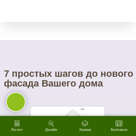
01
Вы увидите
материал на
реальном
объекте
02
Сможете
оценить в
живую
ассортимент
Расчет
Дизайн
Знания
Контакты