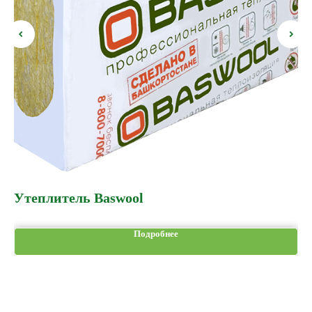
Утеплитель Baswool
В
Подробнее