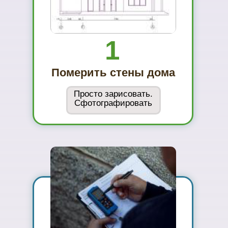
...и Вам не захочется ехать куда-то ещё
01
Вы увидите
материал на
реальном
объекте
02
Сможете
оценить в