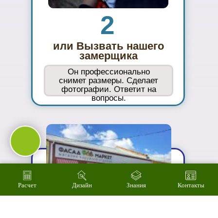
живую
ассортимент
03
Подберем
цветовое
решение на
компьютере за 2
минуты
Расчет
Дизайн
Знания
Контакты
04