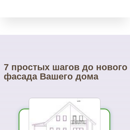
Возврат товара
Мы принимает остатки
товара без срока давности.
Через месяц, полгода, даже
через год.
Свой инструмент
У нас есть весь необходимый
инструмент для монтажа.
Собственные строительные
леса.
Посетите наш
УНИКАЛЬНЫЙ магазин
фасадных материалов