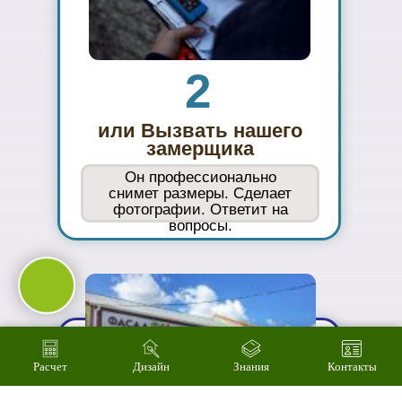
Сможете
оценить в
живую
ассортимент
03
Подберем
цветовое
решение на
компьютере за 2
минуты
Расчет
Дизайн
Знания
Контакты
04