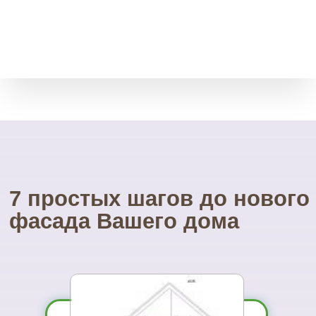
нам ставить низкие цены.
Возврат товара
Мы принимает остатки
товара без срока давности.
Через месяц, полгода, даже
через год.
Свой инструмент
У нас есть весь необходимый
инструмент для монтажа.
Собственные строительные
леса.
Посетите наш
УНИКАЛЬНЫЙ магазин