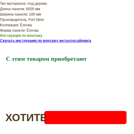
Тип материала: под дерево
ХОТИТЕ
Длина панели: 6000 мм
ПРИЦЕНИТЬСЯ?
Ширина панели: 180 мм
Производитель: Fort Steel
Узнайте примерную
Коллекция: Ёлочка
стоимость фасада
Форма панели: Ёлочка
Инструкция по монтажу
прямо сейчас
Скачать инструкцию по монтажу металлосайдинга
С этим товаром приобретают