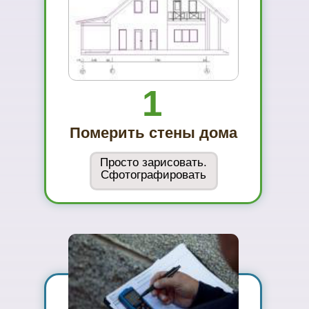
фасадных материалов
...и Вам не захочется ехать куда-то ещё
01
Вы увидите
материал на
реальном
объекте
02