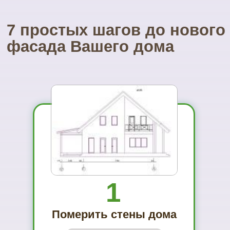
Посетите наш
УНИКАЛЬНЫЙ магазин
фасадных материалов
...и Вам не захочется ехать куда-то ещё
01
Вы увидите
материал на
реальном
объекте