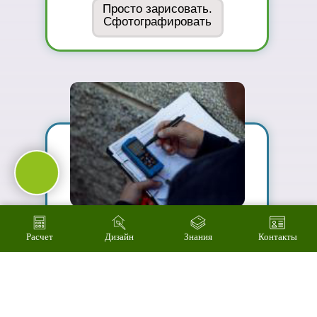
02
Сможете
оценить в
живую
ассортимент
03
Подберем
цветовое
решение на
компьютере за 2
минуты
Расчет
Дизайн
Знания
Контакты