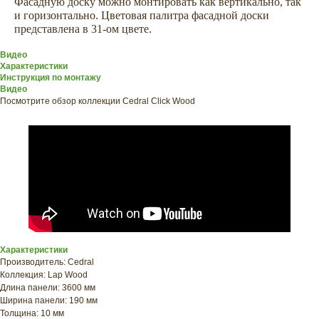
Фасадную доску можно монтировать как вертикально, так
и горизонтально. Цветовая палитра фасадной доски
представлена в 31-ом цвете.
Видео
Характеристики
Инструкция по монтажу
Видео
Посмотрите обзор коллекции Cedral Click Wood
ХОТИТЕ
ПРИЦЕНИТЬСЯ?
Узнайте примерную
Характеристики
стоимость фасада
Производитель: Cedral
Коллекция: Lap Wood
прямо сейчас
Длина панели: 3600 мм
Ширина панели: 190 мм
Толщина: 10 мм