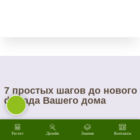
01
Вы увидите
материал на
реальном
объекте
02
Сможете
оценить в
Расчет
Дизайн
Знания
Контакты
живую
ассортимент