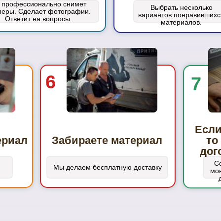
 профессионально снимет
Выбрать несколько
меры. Сделает фотографии.
вариантов понравившихс
Ответит на вопросы.
материалов.
6
7
Если
ериал
Забираете материал
то
дог
С
Мы делаем бесплатную доставку
мон