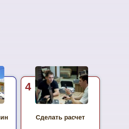
4
зин
Сделать расчет