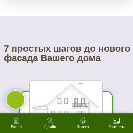
01
Вы увидите
материал на
реальном
объекте
02
Сможете
оценить в
живую
ассортимент
Расчет
Дизайн
Знания
Контакты