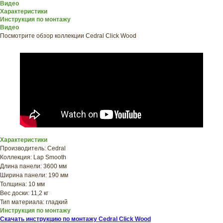
Видео
Характеристики
Инструкция по монтажу
Видео
Посмотрите обзор коллекции Cedral Click Wood
ХОТИТЕ
ПРИЦЕНИТЬСЯ?
Характеристики
Узнайте примерную
Производитель: Cedral
стоимость фасада
Коллекция: Lap Smooth
Длина панели: 3600 мм
прямо сейчас
Ширина панели: 190 мм
Толщина: 10 мм
Вес доски: 11,2 кг
Тип материала: гладкий
Инструкция по монтажу
Скачать инструкцию по монтажу Cedral Click Wood