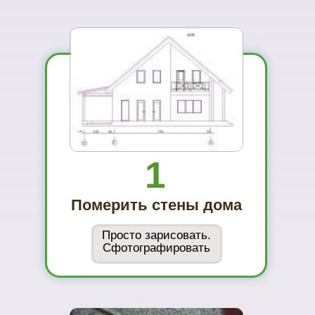
01
Вы увидите
материал на
реальном
объекте
02
Сможете
оценить в
живую
ассортимент