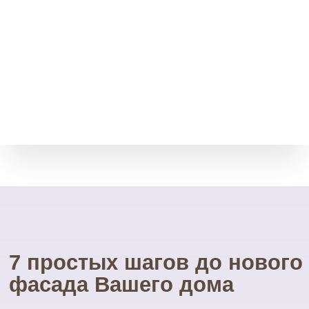
Возврат товара
Мы принимает остатки
товара без срока давности.
Через месяц, полгода, даже
через год.
Свой инструмент
У нас есть весь необходимый
инструмент для монтажа.
Собственные строительные
леса.
Посетите наш
УНИКАЛЬНЫЙ магазин
фасадных материалов
...и Вам не захочется ехать куда-то ещё