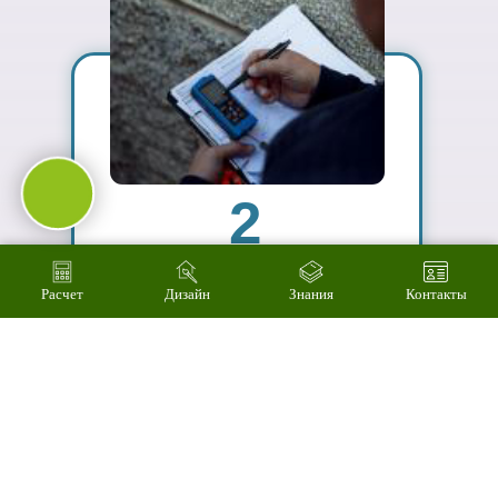
03
Подберем
цветовое
решение на
компьютере за 2
минуты
Расчет
Дизайн
Знания
Контакты
04
Произведем
технический