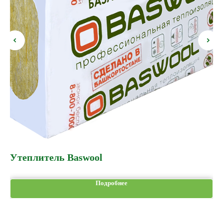
прямо сейчас
Утеплитель Baswool
П
Подробнее