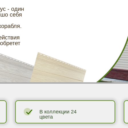
ус - один
ошо себя
корабля.
ействия
обретет
В коллекции 24
цвета