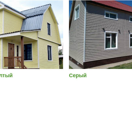
лтый
Серый