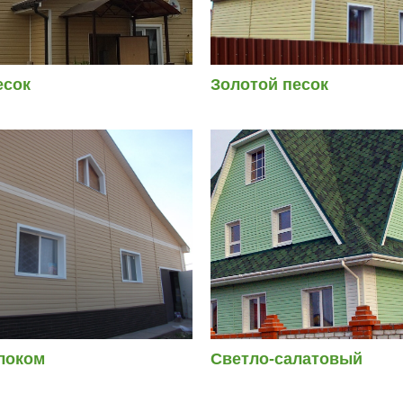
есок
Золотой песок
локом
Светло-салатовый